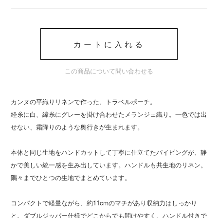
カートに入れる
この商品について問い合わせる
カンヌの平織りリネンで作った、トラベルポーチ。
経糸に白、緯糸にグレーを掛け合わせたメランジェ織り。一色では出
せない、霜降りのような奥行きが生まれます。
本体と同じ生地をハンドカットして丁寧に仕立てたパイピングが、静
かで美しい統一感を生み出しています。ハンドルも共生地のリネン。
隅々までひとつの生地でまとめています。
コンパクトで軽量ながら、約11cmのマチがあり収納力はしっかり
と。ダブルジッパー仕様でどこからでも開けやすく、ハンドル付きで