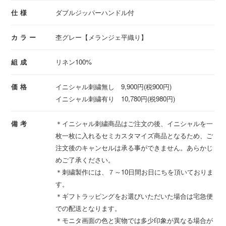
仕様
ダブルジッパーハンドル付
カラー
杢グレー【メランジェ平織り】
組成
リネン100%
価格
イニシャル刺繍無し 9,900円(税900円)
イニシャル刺繍有り 10,780円(税980円)
備考
＊イニシャル刺繍商品はご注文の後、イニシャルを一
枚一枚に入れるセミカスタマイズ商品となるため、ご
注文後のキャンセルは承る事ができません。あらかじ
めご了承ください。
＊刺繍製作には、７～10日間お日にちを頂いておりま
す。
＊ギフトラッピングをお選びいただいた場合は宅急便
での配送となります。
＊モニタ画面の色と実物では多少印象が異なる場合が