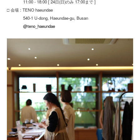
11:00 - 18:00 [ 24日(日)のみ 17:00まで ]
□ 会場 : TENO haeundae
540-1 U-dong, Haeundae-gu, Busan
@teno_haeundae