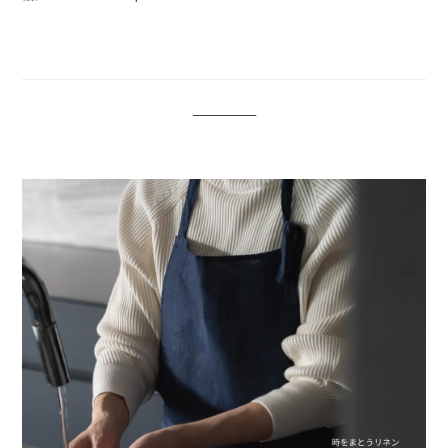
───────