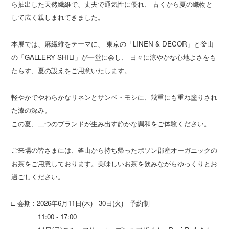
ら抽出した天然繊維で、丈夫で通気性に優れ、 古くから夏の織物と
して広く親しまれてきました。
本展では、麻繊維をテーマに、 東京の「LINEN & DECOR」と釜山
の「GALLERY SHILI」が一堂に会し、 日々に涼やかな心地よさをも
たらす、夏の設えをご用意いたします。
軽やかでやわらかなリネンとサンベ・モシに、幾重にも重ね塗りされ
た漆の深み。
この夏、二つのブランドが生み出す静かな調和をご体験ください。
ご来場の皆さまには、釜山から持ち帰ったポソン郡産オーガニックの
お茶をご用意しております。美味しいお茶を飲みながらゆっくりとお
過ごしください。
□ 会期 : 2026年6月11日(木) - 30日(火) 予約制
11:00 - 17:00