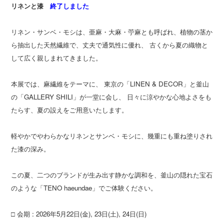
リネンと漆
終了しました
リネン・サンベ・モシは、亜麻・大麻・苧麻とも呼ばれ、植物の茎か
ら抽出した天然繊維で、丈夫で通気性に優れ、 古くから夏の織物と
して広く親しまれてきました。
本展では、麻繊維をテーマに、 東京の「LINEN & DECOR」と釜山
の「GALLERY SHILI」が一堂に会し、 日々に涼やかな心地よさをも
たらす、夏の設えをご用意いたします。
軽やかでやわらかなリネンとサンベ・モシに、幾重にも重ね塗りされ
た漆の深み。
この夏、二つのブランドが生み出す静かな調和を、釜山の隠れた宝石
のような「TENO haeundae」でご体験ください。
□ 会期 : 2026年5月22日(金), 23日(土), 24日(日)