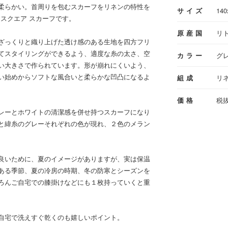
柔らかい。首周りを包むスカーフをリネンの特性を
サイズ
140
）スクエア スカーフです。
原産国
リ
ざっくりと織り上げた透け感のある生地を四方フリ
てスタイリングができるよう、適度な糸の太さ、空
カラー
グ
い大きさで作られています。形が崩れにくいよう、
い始めからソフトな風合いと柔らかな凹凸になるよ
組成
リネ
価格
税抜
レーとホワイトの清潔感を併せ持つスカーフになり
と緯糸のグレーそれぞれの色が現れ、２色のメラン
良いために、夏のイメージがありますが、実は保温
ある季節、夏の冷房の時期、冬の防寒とシーズンを
ろんご自宅での膝掛けなどにも１枚持っていくと重
自宅で洗えすぐ乾くのも嬉しいポイント。