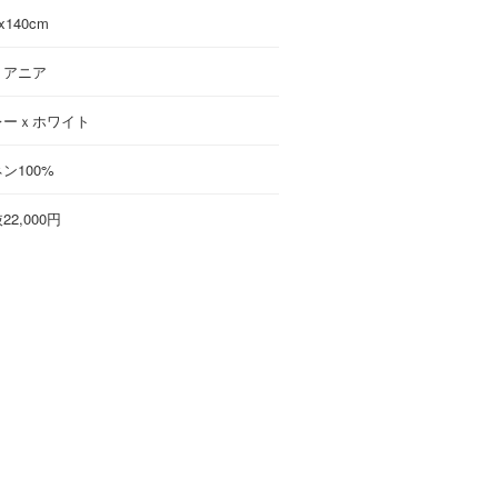
x140cm
トアニア
レーｘホワイト
ン100%
22,000円