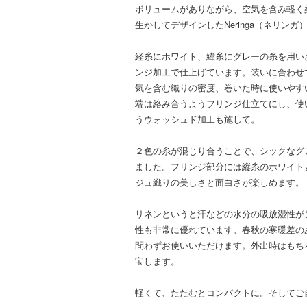
ボリュームがありながら、空気を含み軽く
生かしてデザインしたNeringa（ネリンガ
経糸にホワイト、緯糸にグレーの糸を用い
ンジ加工で仕上げています。装いに合わせ
気を含む織りの密度、巻いた時に使いやす
端は絡み合うようフリンジ仕立てにし、使
うウォッシュド加工も施して。
２色の糸が混じり合うことで、シックなグ
ました。フリンジ部分には縦糸のホワイト
ジュ織りの美しさと面白さが楽しめます。
リネンというと汗などの水分の吸放湿性が
性も非常に優れています。春秋の寒暖差の
問わずお使いいただけます。外出時はもち
宝します。
軽くて、たたむとコンパクトに。そしてご