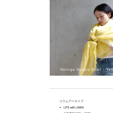
Neringa Square Scarf - Yel
コラムアーカイブ
LIFE with LINEN