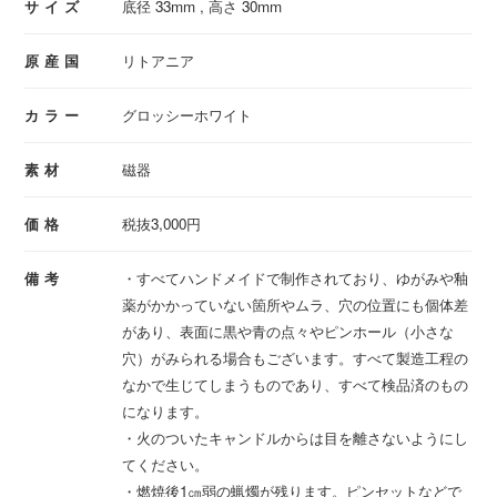
サイズ
底径 33mm , 高さ 30mm
原産国
リトアニア
カラー
グロッシーホワイト
素材
磁器
価格
税抜3,000円
備考
・すべてハンドメイドで制作されており、ゆがみや釉
薬がかかっていない箇所やムラ、穴の位置にも個体差
があり、表面に黒や青の点々やピンホール（小さな
穴）がみられる場合もございます。すべて製造工程の
なかで生じてしまうものであり、すべて検品済のもの
になります。
・火のついたキャンドルからは目を離さないようにし
てください。
・燃焼後1㎝弱の蝋燭が残ります。ピンセットなどで