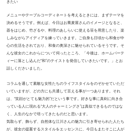
きたい
メニューやテーブルコーディネートを考えるときには、まずテーマを
決めるそうです。例えば、今日はお蕎麦屋さんのイメージとなると、
器をはじめ、竹ざるや、料理のあしらいに使える笹を用意したり、楽
しみながらアイディアを練っていきます。ご自身も日頃から和食が中
心の生活をされており、和食の奥深さに魅せられているそうです。そ
んな彼女のこれからについて伺ったところ、「今後は、ホームパーテ
ィーに落とし込んだ“和”のテイストを発信していきたいです。」とお
話しくださいました。
コラムを通して素敵な女性たちのライフスタイルをのぞかせていただ
いていますが、どの方にも共通して言える事が一つあります。それ
は、“笑顔がとても魅力的”だという事です。好きな事に真剣に向き合
っている人に現れる“大人のチャーミングさ”は真似できるものではな
く、人生のなかで培ってきたものだと思います。
気取らず、飾らず、自然体な江川さんの魅力に引き寄せられた人たち
が、彼女の提案するスタイルをエッセンスに、今日もまたそこに人が