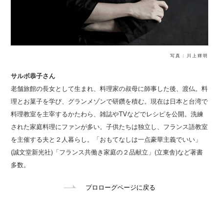
写真 : 川上輝明
サルボ恭子さん
老舗旅館の長女として生まれ、料理家の叔母に師事した後、渡仏。料
理とお菓子を学び、グランメゾンで研鑽を積む。現在は日本と台湾で
料理教室を主宰するかたわら、雑誌やTVなどでレシピを公開。洗練
された家庭料理にファンが多い。子供たちは独立し、フランス語教室
を主催する夫と２人暮らし。「おもてなしは一点豪華主義でいい」
(誠文堂新光社)「フランス共働き家庭の２品献立」(立東舎)など著書
多数。
プロローグページに戻る