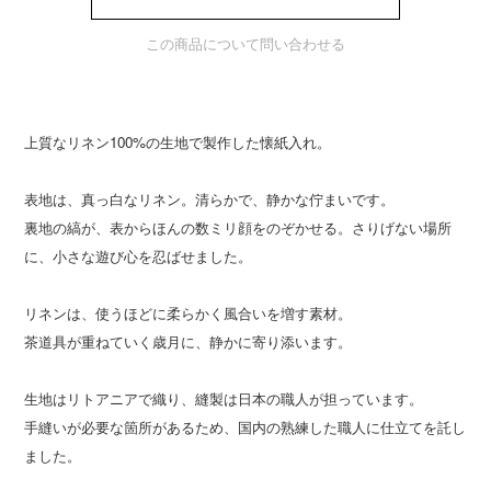
この商品について問い合わせる
上質なリネン100%の生地で製作した懐紙入れ。
表地は、真っ白なリネン。清らかで、静かな佇まいです。
裏地の縞が、表からほんの数ミリ顔をのぞかせる。さりげない場所
に、小さな遊び心を忍ばせました。
リネンは、使うほどに柔らかく風合いを増す素材。
茶道具が重ねていく歳月に、静かに寄り添います。
生地はリトアニアで織り、縫製は日本の職人が担っています。
手縫いが必要な箇所があるため、国内の熟練した職人に仕立てを託し
ました。