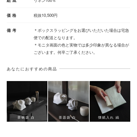
組成
リネン100％
価格
税抜10,500円
備考
＊ボックスラッピングをお選びいただいた場合は宅急
便での配送となります。
＊モニタ画面の色と実物では多少印象が異なる場合が
ございます。何卒ご了承ください。
あなたにおすすめの商品
茶碗袋 白
茶器袋 白
懐紙入れ 縞