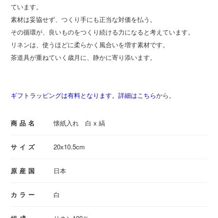
ています。
素材は妥協せず、つくり手にも正当な対価を払う。
その循環が、良いものをつくり続ける力になると考えています。
リネンは、使うほどに柔らかく風合いを増す素材です。
茶道具が重ねていく歳月に、静かに寄り添います。
ギフトラッピングは有料となります。詳細はこちら
から。
商品名
懐紙入れ 白 x 縞
サイズ
20x10.5cm
原産国
日本
カラー
白