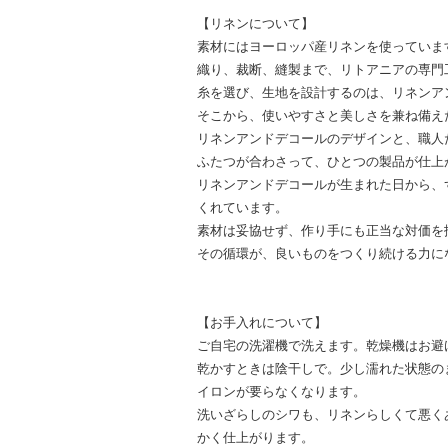
【リネンについて】
素材にはヨーロッパ産リネンを使っていま
織り、裁断、縫製まで、リトアニアの専門
糸を選び、生地を設計するのは、リネンア
そこから、使いやすさと美しさを兼ね備え
リネンアンドデコールのデザインと、職人
ふたつが合わさって、ひとつの製品が仕上
リネンアンドデコールが生まれた日から、
くれています。
素材は妥協せず、作り手にも正当な対価を
その循環が、良いものをつくり続ける力に
【お手入れについて】
ご自宅の洗濯機で洗えます。乾燥機はお避
乾かすときは陰干しで。少し濡れた状態の
イロンが要らなくなります。
洗いざらしのシワも、リネンらしくて悪く
かく仕上がります。