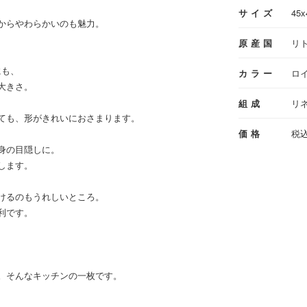
サイズ
45x
からやわらかいのも魅力。
原産国
リ
にも、
カラー
ロ
大きさ。
組成
リネ
ても、形がきれいにおさまります。
価格
税込
身の目隠しに。
します。
けるのもうれしいところ。
利です。
。そんなキッチンの一枚です。