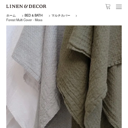
ホーム
>
BED & BATH
>
マルチカバー
>
Forest Multi Cover - Moss