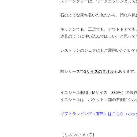
ストーングレーは、ワークエプロンとして
石のような落ち着いた色だから、汚れを気
キッチンでも、工房でも、アウトドアでも
道具のように使い込んでほしい、と思って
レストランのシェフにもご愛用いただいて
同シリーズで
3サイズのタオル
もあります
イニシャル刺繍（Mサイズ 880円）の製
イニシャルは、ポケット上部の右側にシル
ギフトラッピング（有料）はこちら（ボック
【リネンについて】