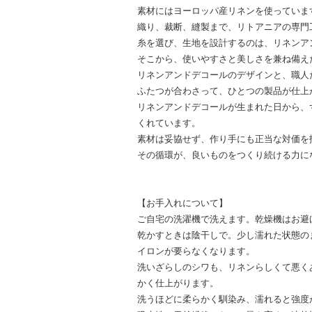
素材にはヨーロッパ産リネンを使っていま
織り、裁断、縫製まで、リトアニアの専門
糸を選び、生地を設計するのは、リネンア
そこから、使いやすさと美しさを兼ね備え
リネンアンドデコールのデザインと、職人
ふたつが合わさって、ひとつの製品が仕上
リネンアンドデコールが生まれた日から、
くれています。
素材は妥協せず、作り手にも正当な対価を
その循環が、良いものをつくり続ける力に
【お手入れについて】
ご自宅の洗濯機で洗えます。乾燥機はお避
乾かすときは陰干しで。少し濡れた状態の
イロンが要らなくなります。
洗いざらしのシワも、リネンらしくて悪く
かく仕上がります。
洗うほどに柔らかく馴染み、濡れると強度