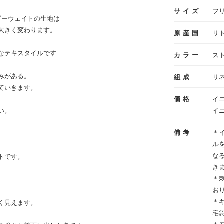
サイズ
フリ
ビーウェイトの生地は
大きく変わります。
原産国
リ
なテキスタイルです
カラー
ス
みがある。
組成
リネ
ていきます。
価格
イニ
い。
イニ
備考
＊
ル
な
トです。
き
＊
。
お
＊
く見えます。
宅