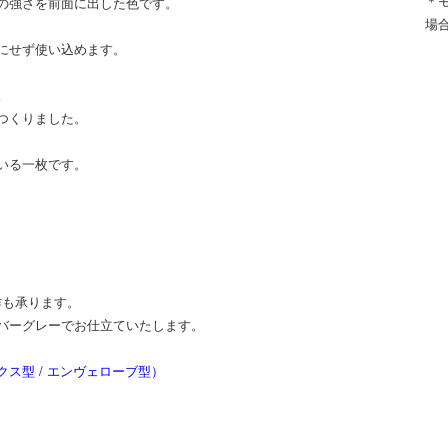
＊
の強さを前面に出した色です。
場
にせず使い込めます。
。
つくりました。
いる一枚です。
。
作も承ります。
バーグレーでお仕立ていたします。
ス型 / エンヴェローブ型）