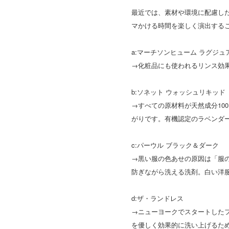
最近では、素材や環境に配慮し
マかける時間を楽しく演出する
a:マーチソンヒューム ラグジュ
→化粧品にも使われるリンス効
b:ソネット ウォッシュリキッド
→すべての原材料が天然成分10
がりです。有機認定のラベンダ
c:パーウル ブラック＆ダーク
→黒い服の色あせの原因は「服
防ぎながら洗える洗剤。白い洋
d:ザ・ランドレス
→ニューヨークでスタートした
を優しく効果的に洗い上げるた