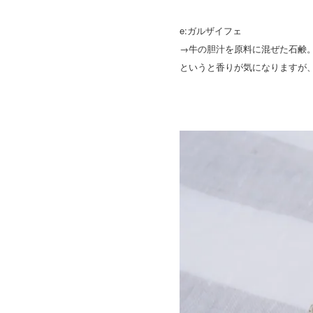
e:ガルザイフェ
→牛の胆汁を原料に混ぜた石鹸
というと香りが気になりますが