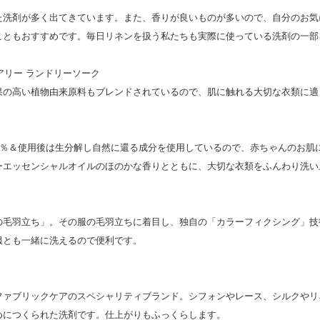
た洗剤が多く出てきています。また、香りが良いものが多いので、自分のお気
こともおすすめです。毎日リネンを扱う私たちも実際に使っている洗剤の一部
アリー ランドリーソーク
果の高い植物由来原料もブレンドされているので、肌に触れる大切な衣類に適
0％＆使用後は生分解し自然に還る成分を使用しているので、赤ちゃんのお肌
ーエッセンシャルオイルのほのかな香りとともに、大切な衣類をふんわり洗い
の毛羽立ち」。その服の毛羽立ちに着目し、独自の「カラーフィクシング」技
服とも一緒に洗えるので便利です。
ファブリックケアのスペシャリティブランド。シフォンやレース、シルクやリ
めにつくられた洗剤です。仕上がりもふっくらします。