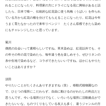
れることになったり、料理家の方にドライになる花に興味があると話
したら、日本で唯一、伝統的な紅花染に使う烏梅（うばい）を作られ
ている方から紅花の種を分けてもらえることになったり。紅花は今年
うまく育たなかったので来年リベンジ！ たくさん収穫できたら染め
にもチャレンジしたいと思っています。
菊川
偶然の出会いって素晴らしいですね。草木染めは、紅花以外でも、そ
の年その年の花で染めたら、毎年違う色を楽しめそう。ぜひリネンの
糸や生地で染めるなど、コラボできたらいいですね。ほかにもやりた
いことはありますか？
須田
やりたいことがたくさんありすぎますね（笑）。移動式植物園なの
で、ひとつの場所にこだわらず、自由に動けるのがわたしの利点だと
思うんです。今いる場所だけでなく、いろいろな場所に活動拠点がで
きたらいいな。ものづくりをしている友人も多く、違うジャンルの方