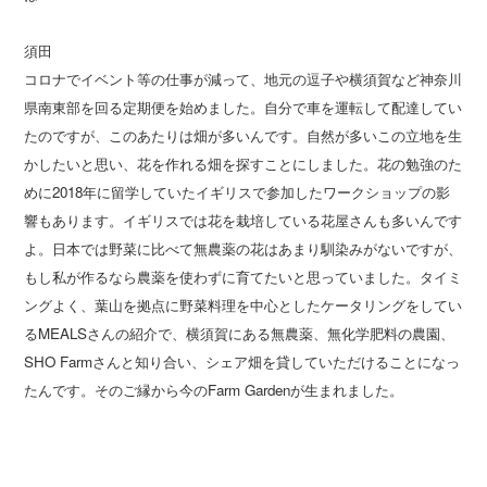
須田
コロナでイベント等の仕事が減って、地元の逗子や横須賀など神奈川
県南東部を回る定期便を始めました。自分で車を運転して配達してい
たのですが、このあたりは畑が多いんです。自然が多いこの立地を生
かしたいと思い、花を作れる畑を探すことにしました。花の勉強のた
めに2018年に留学していたイギリスで参加したワークショップの影
響もあります。イギリスでは花を栽培している花屋さんも多いんです
よ。日本では野菜に比べて無農薬の花はあまり馴染みがないですが、
もし私が作るなら農薬を使わずに育てたいと思っていました。タイミ
ングよく、葉山を拠点に野菜料理を中心としたケータリングをしてい
るMEALSさんの紹介で、横須賀にある無農薬、無化学肥料の農園、
SHO Farmさんと知り合い、シェア畑を貸していただけることになっ
たんです。そのご縁から今のFarm Gardenが生まれました。