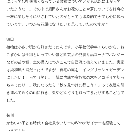
によって10年後無くなっている業種についてとかも話題に上がって
いたような…。その中で須田さんがお花のことや夢についてを好奇心
一杯に楽しそうに話されていたのがとっても印象的で今でも心に残っ
ています。いつから花屋になりたいと思っていたのですか？
須田
植物は小さい頃から好きだったんです。小学校低学年くらいから、お
こずかいは全部といっていいほど園芸店の見切り品コーナでパンジー
などの苗や種、土の購入につぎこんで自己流で植えていました。実家
は純和風の庭だったのですが、自宅の庭を「イングリッシュガーデン
にしたい！」って（笑）。 親に内緒で突然松の木をノコギリで切っ
ちゃったり…。秋になったら「秋を見つけに行こう！」って友達を引
き連れて近くの山に行き、栗やどんぐりを取ってきたりするこどもで
した。
菊川
かわいい子ども時代！会社員やフリーのWebデザイナーも経験して
いますよね。