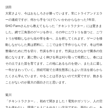
須田
大変さより、今はおもしろさが勝っています。常にトライアンドエラ
ーの連続ですが、何から手をつけていいかわからなかった1年目、
SHO Farmさんから教えてもらった「チキントラクター」には驚きま
した。網で三角形のゲージを作り、その中にニワトリを放つと、ニワ
トリが移動しながら虫や草を食べ、土を耕してくれます。ゲージを移
動しながらした糞は肥料に。ここでは全て手作りなんです。冬は竹林
整備のために竹を切り、竹炭を作ります。竹炭は土のなかで菌糸の住
処になります。夏に勢いよく伸びる草は刈り取って堆肥にし、春には
その土でまた苗を育てます。この地にあるものを使い、また土に還し
一年がまわっていく。持続可能で土壌生態系にもよい方法を彼らから
たくさん学んでいます。やることは尽きないので大変ですが、飽きる
ことがないのが最大の面白さだと思います。
菊川
「チキントラクター」、初めて聞きました！電気やガソリン、人の労
力も使わない、環境にも人にもやさしい方法ですね。面白いな～。あ