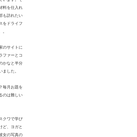
材料を仕入れ
部も訪れたい
スをドライフ
。。
家のサイトに
ラファーとコ
のかなと半分
いました。
？毎月お題を
るのは難しい
スクワで学び
けど、ヨガと
彼女の写真の