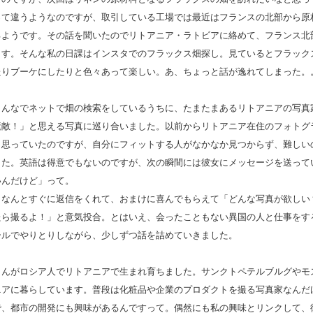
って違うようなのですが、取引している工場では最近はフランスの北部から原
るようです。その話を聞いたのでリトアニア・ラトビアに絡めて、フランス北
ます。そんな私の日課はインスタでのフラックス畑探し。見ているとフラック
たりブーケにしたりと色々あって楽しい。あ、ちょっと話が逸れてしまった。
こんなでネットで畑の検索をしているうちに、たまたまあるリトアニアの写真
素敵！」と思える写真に巡り合いました。以前からリトアニア在住のフォトグ
と思っていたのですが、自分にフィットする人がなかなか見つからず、難しい
した。英語は得意でもないのですが、次の瞬間には彼女にメッセージを送って
いんだけど」って。
、なんとすぐに返信をくれて、おまけに喜んでもらえて「どんな写真が欲しい
たら撮るよ！」と意気投合。とはいえ、会ったこともない異国の人と仕事をす
ールでやりとりしながら、少しずつ話を詰めていきました。
さんがロシア人でリトアニアで生まれ育ちました。サンクトペテルブルグやモ
ニアに暮らしています。普段は化粧品や企業のプロダクトを撮る写真家なんだ
で、都市の開発にも興味があるんですって。偶然にも私の興味とリンクして、