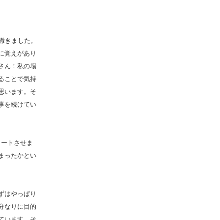
撒きました。
に覚えがあり
さん！私の場
ることで気持
思います。そ
事を続けてい
タートさせま
まったかとい
ずはやっぱり
分なりに目的
ています。そ