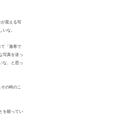
ロが震える写
しいな。
来て「激寒で
な写真を送っ
いな、と思っ
たその時のこ
とを願ってい