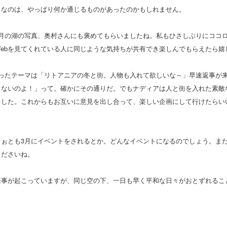
きなのは、やっぱり何か通じるものがあったのかもしれません。
1月の湖の写真、奥村さんにも褒めてもらいましたね。私もひさしぶりにココ
Webを見てくれている人に同じような気持ちが共有でき楽しんでもらえたら嬉
送ったテーマは「リトアニアの冬と街。人物も入れて欲しいな～」早速返事が
てないのよ！」って。確かにその通りだ。でもナディアは人と街を入れた素敵
ました。これからもお互いに意見を出し合って、楽しい企画にして行けたらい
こぉとも3月にイベントをされるとか。どんなイベントになるのでしょう。ま
くださいね。
来事が起こっていますが、同じ空の下、一日も早く平和な日々がおとずれるこ