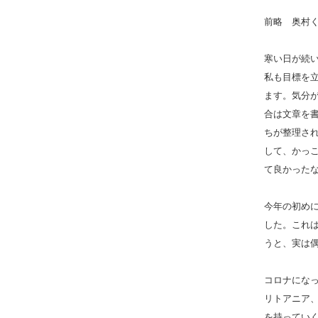
前略 奥村
寒い日が続
私も目標を
ます。気分
合は文章を
ちが整理さ
して、かっ
て良かった
今年の初めに
した。これ
うと、実は
コロナにな
リトアニア
を持ってい