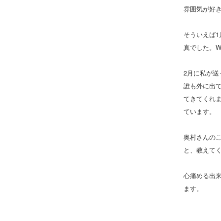
雰囲気が好
そういえば
真でした。
2月に私が
誰も外に出
てきてくれ
ています。
奥村さんの
と、教えて
心痛める出
ます。