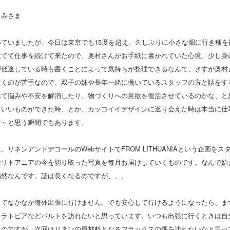
くみさま
いていましたが、今日は東京でも15度を超え、久しぶりに小さな畑に行き種を
立てて仕事を続けて来たので、奥村さんがお手紙に書かれていた心境、少し身
が低迷している時も書くことによって気持ちが整理できるなんて、さすが奥村
書くのが苦手なので、双子の妹や長年一緒に働いているスタッフの方と話をす
れて悩みや不安を解消したり、物づくりへの意欲を復活させているのかな、と
こいいものができた時、とか、カッコイイデザインに巡り会えた時は本当に仕
な～と思う瞬間でもあります。
、リネンアンドデコールのWebサイトでFROM LITHUANIAという企画をス
はリトアニアの今を切り取った写真を毎月お届けしていくものです。なんで始
偶然なんです。話は長くなるのですが、、、
ってなかなか海外出張に行けません。でも安心して行けるようになったら、ま
、ラトビアなどバルトを訪れたいと思っています。いつも出張に行くときは自
くのですが、次回はリネンの原材料となるフラックスの畑を訪れたいなと思っ