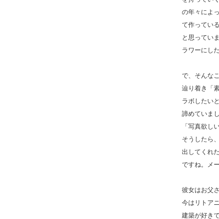
の年々によ
て作ってい
と思ってい
ラワーにし
で、そんな
辿り着き「
ラボしたい
諦めていま
「写真欲し
そうしたら
出してくれ
ですね。メ
彼女はお父
今はリトア
建築が好き