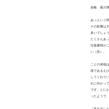
前略 菊川
あっという
ナの影響は
多いでしょ
たくさんあ
往復書簡が
い（笑）。
ことの発端
様であるえ
してくれて
れに向かっ
です。とに
ったようで
「本を出し