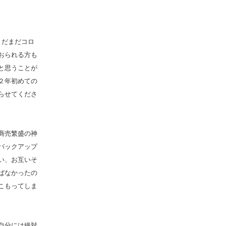
まだまだコロ
おられる方も
と思うことが
２年初めての
らせてくださ
商売繁盛の神
バックアップ
い、お互いそ
ばなかったの
こもってしま
自分には絶対