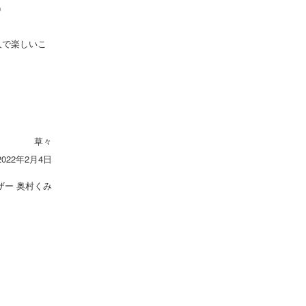
）
人で楽しいこ
草々
2022年2月4日
ザー 奥村くみ