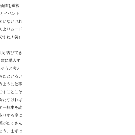
り価値を重視
んとイベント
ていないけれ
んよりムード
ですね！笑）
明が古びてき
。次に購入す
足そうと考え
みだといろい
うように仕事
ごすことこそ
保たなければ
て一杯本を読
取りする度に
菜がたくさん
ょう。まずは