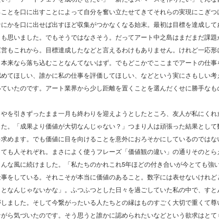
ることを口に出すことによって自分を奮い立たせてきてそれらの実現にこぎつ
なにかを口に出せば出すほど収集がつかなくなる始末。最初は目標を達成して
とも思いました。でもそうではなさそう。だってアート中之島はまだまだ課題
運営もこれから。目標達成したなどと言えるわけもありません。けれど一応形
ら本来なら落ち込むことなんてないはず。でもどこかでここまでアートの仕事
認めてほしい、誰かに私の仕事を評価してほしい、などという実にさもしい考
いていたのです。アート業界から少し距離を置くことを選んだくせに勝手なも
もやを引きずったまま一月も終わりを迎えようとしたところ、友人が私にくれ
した。「成果より価値が大切なんじゃない？」つまり人は頑張った結果として
を求めます。でも価値に目を向けることを意外におろそかにしているのではな
っても人それぞれ。まさによく使うフレーズ「価値観の違い」の通りそのとら
こんな風に続けました。「私たちのかれこれ5年ほどの付き合いが今とても強
仕事をしている。それこそが本当に価値のあること。数字には表せないけれど
ことなんじゃないかな」。ふつふつとした日々を過ごしていた私の中で、すと
がしました。そして今繋がったいる人たちとの縁はものすごく大切で重くて尊
ながら気づいたのです。そう思うと誰かに認められたいなどという欲求はとて