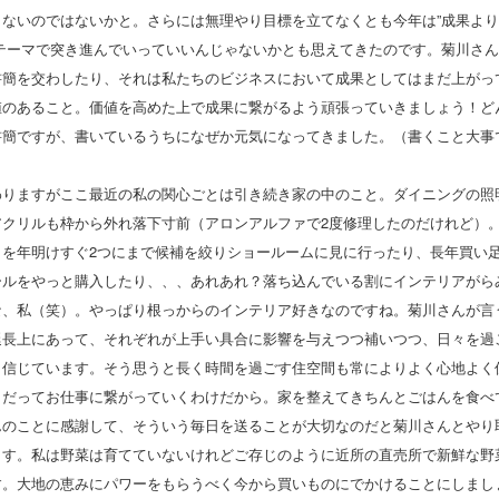
もないのではないかと。さらには無理やり目標を立てなくとも今年は”成果よ
うテーマで突き進んでいっていいんじゃないかとも思えてきたのです。菊川さ
書簡を交わしたり、それは私たちのビジネスにおいて成果としてはまだ上がっ
値のあること。価値を高めた上で成果に繋がるよう頑張っていきましょう！ど
書簡ですが、書いているうちになぜか元気になってきました。（書くこと大事
わりますがここ最近の私の関心ごとは引き続き家の中のこと。ダイニングの照
アクリルも枠から外れ落下寸前（アロンアルファで2度修理したのだけれど）
トを年明けすぐ2つにまで候補を絞りショールームに見に行ったり、長年買い
ールをやっと購入したり、、、あれあれ？落ち込んでいる割にインテリアがら
な、私（笑）。やっぱり根っからのインテリア好きなのですね。菊川さんが言
延長上にあって、それぞれが上手い具合に影響を与えつつ補いつつ、日々を過
も信じています。そう思うと長く時間を過ごす住空間も常によりよく心地よく
。だってお仕事に繋がっていくわけだから。家を整えてきちんとごはんを食べ
んのことに感謝して、そういう毎日を送ることが大切なのだと菊川さんとやり
ます。私は野菜は育てていないけれどご存じのように近所の直売所で新鮮な野
す。大地の恵みにパワーをもらうべく今から買いものにでかけることにしまし