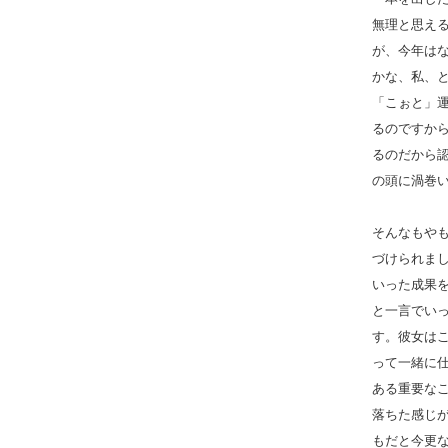
無理と思え
が、今年は
かな、私、
「こぉと」
るのですか
るのだから
の頭に渦巻
そんなもや
づけられま
いった成果
と一言でい
す。彼女は
って一緒に
ある重要な
落ちた感じ
もだと今更