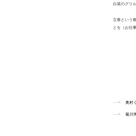
白菜のグリ
立春という
とを（お仕
奥村
菊川