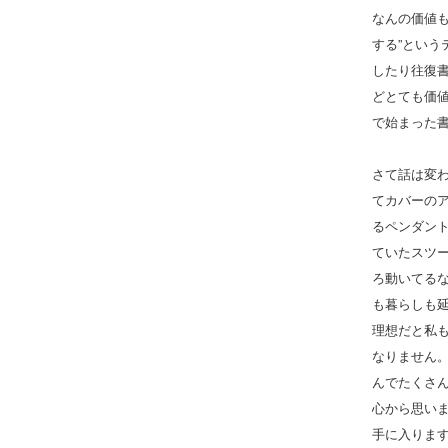
なんの価値
する”とい
したり往復
どとても価
で始まった
さて話は変
てカバーの
るペンダン
ていたスツ
ろ動いてる
も暮らしも
理想だと私
なりません
んでたくさ
心から思い
手に入りま