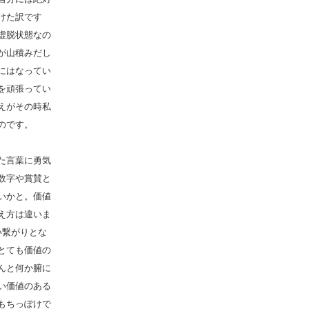
けた訳です
虚脱状態なの
が山積みだし
にはなってい
を頑張ってい
えがその時私
のです。
た言葉に勇気
数字や賞賛と
いかと。価値
え方は違いま
い繋がりとな
とても価値の
んと何か腑に
い価値のある
もちっぽけで