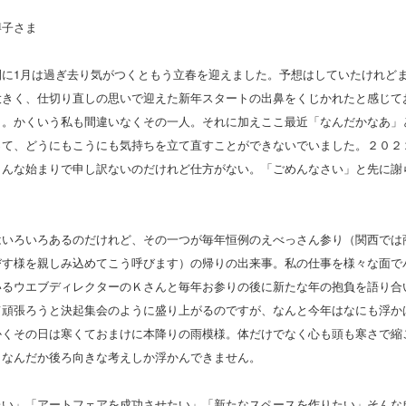
博子さま
間に1月は過ぎ去り気がつくともう立春を迎えました。予想はしていたけれど
大きく、仕切り直しの思いで迎えた新年スタートの出鼻をくじかれたと感じて
う。かくいう私も間違いなくその一人。それに加えここ最近「なんだかなあ」
って、どうにもこうにも気持ちを立て直すことができないでいました。２０２
こんな始まりで申し訳ないのだけれど仕方がない。「ごめんなさい」と先に謝
はいろいろあるのだけれど、その一つが毎年恒例のえべっさん参り（関西では
びす様を親しみ込めてこう呼びます）の帰りの出来事。私の仕事を様々な面で
いるウエブディレクターのＫさんと毎年お参りの後に新たな年の抱負を語り合
て頑張ろうと決起集会のように盛り上がるのですが、なんと今年はなにも浮か
かくその日は寒くておまけに本降りの雨模様。体だけでなく心も頭も寒さで縮
、なんだか後ろ向きな考えしか浮かんできません。
たい」「アートフェアを成功させたい」「新たなスペースを作りたい」そんな