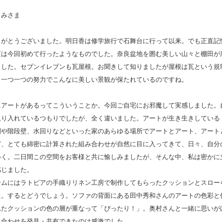
くみさま
りがとうございました。明日香は修学旅行で石舞台に行って以来。でも正直記
質は今回初めて行ったようなものでした。奈良盆地を囲む美しい山々と棚田が
ました。セブンイレブンも瓦屋根。お聞きして知りましたが屋根は瓦という規
う一つ一つの努力でこんなに美しい景観が保たれているのですね。
にアートがあるってこういうことか。今回ご自宅にお邪魔して実感しました。
取り入れているつもりでしたが、全く違いました。アートが生き生きしている
関や階段壁、水回りなどといった家のあらゆる場所でアートとアート、アート
ど、とても綿密に計算された組み合わせが自然に目に入ってきて、日々、自分
いく。二日間この空間をお客様と共に愉しみましたが、そんな中、私は密かに
感じました。
ームにはラトビアの手織りリネン工房で制作してもらったクッションとスロー
た。するとどうでしょう。ソファの背面にある田中秀和さんのアートの色彩と
れたクッションの色の層が重なって「ぴったり！」。奥村さんと一緒に思いが
み合わせを発見・共有できたのは感激でした。