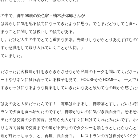
の中で、御年98歳の染色家・柚木沙弥郎さんが、
近は暮らしに気を配る傾向になってきたように思う。でもまだどうしても食べ
住まうことに関しては後回しの傾向がある。
るし。だけど人生の中でとても重要な要素。先送りしながらとりあえず住むの
らすか意識をして取り入れていくことが大切。」
っていました。
くださったお客様達が目をきらきらさせながら私達のトークを聞いてくださっ
ートやリネンに触れ合っている様子を見て、HOUSEからHOMEへ。 一人で
出すきかっけになるような提案をしていきたいなあと改めて心の底から感じた
実はあのあと大変だったんです！ 電車は止まるし、携帯落とすし。だいぶ時
トランで夕食を食べ始めたのですが、携帯がないのに気づき顔面蒼白。恐る恐
、出たのは交番の女性警官。見知らぬ人がすぐに届けてくれたみたいです。ホ
よりも方向音痴で交番までの道が不安なのでタクシーを頼もうとしたらなんと
料理が終わっちゃう、と、再度、顔面蒼白。 レストランの方は自分がバイク