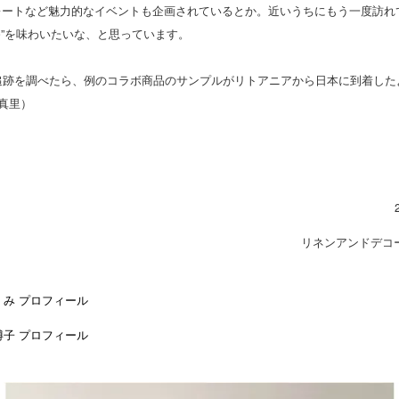
レートなど魅力的なイベントも企画されているとか。近いうちにもう一度訪れ
日香”を味わいたいな、と思っています。
の追跡を調べたら、例のコラボ商品のサンプルがリトアニアから日本に到着した
松真里）
リネンアンドデコ
くみ プロフィール
博子 プロフィール