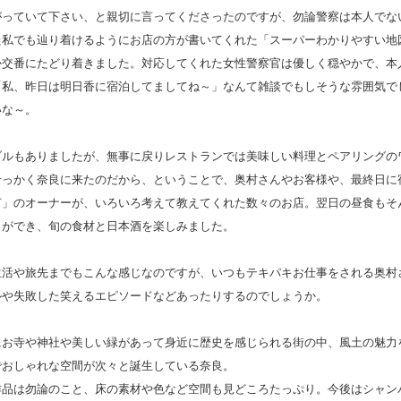
がっていて下さい、と親切に言ってくださったのですが、勿論警察は本人でな
た私でも辿り着けるようにお店の方が書いてくれた「スーパーわかりやすい地
か交番にたどり着きました。対応してくれた女性警察官は優しく穏やかで、本
「私、昨日は明日香に宿泊してましてね～」なんて雑談でもしそうな雰囲気で
いな～。
ブルもありましたが、無事に戻りレストランでは美味しい料理とペアリングの
せっかく奈良に来たのだから、ということで、奥村さんやお客様や、最終日に
灯」のオーナーが、いろいろ考えて教えてくれた数々のお店。翌日の昼食もそ
とができ、旬の食材と日本酒を楽しみました。
生活や旅先までもこんな感じなのですが、いつもテキパキお仕事をされる奥村
ルや失敗した笑えるエピソードなどあったりするのでしょうか。
にお寺や神社や美しい緑があって身近に歴史を感じられる街の中、風土の魅力
でおしゃれな空間が次々と誕生している奈良。
作品は勿論のこと、床の素材や色など空間も見どころたっぷり。今後はシャン