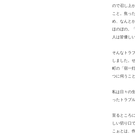
ので召し上
こと。焦っ
め、なんと
ほのぼの。
人は皆優し
そんなトラ
しました。
町の「宿一
つに伺うこ
私は日々の
ったトラブ
至るところ
しい切り口
こぉとは、