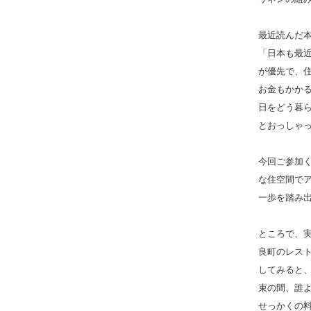
最近読んだ本
「日本も最
が優先で、
お金もかか
日をどう暮
とおっしゃ
今回ご参加
な住空間でア
一歩を踏み
ところで、
良町のレス
してみると
束の間、誰
せっかくの