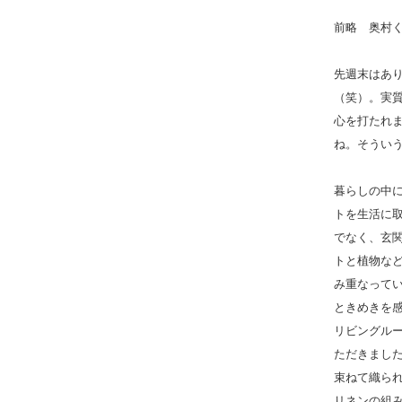
前略 奥村
先週末はあ
（笑）。実
心を打たれ
ね。そうい
暮らしの中
トを生活に
でなく、玄
トと植物な
み重なって
ときめきを
リビングル
ただきまし
束ねて織ら
リネンの組