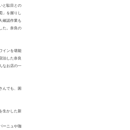
いと駄目との
図」を握りし
人確認作業も
した。奈良の
ワインを堪能
宿泊した奈良
んなお店の一
さんでも、困
を生かした新
パーニュや珈