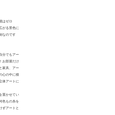
憶はゼロ
広がる景色に
制なのです
自分でもアー
！お部屋だけ
と家具、アー
の心の中に積
立体アートに
を置かせてい
何色もの糸を
けずアートと