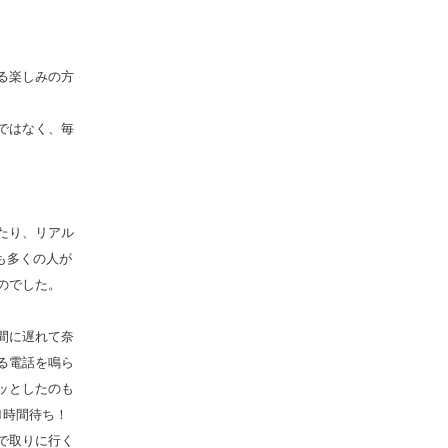
る楽しみの方
ではなく、毎
たり、リアル
も多くの人が
のでした。
間に遅れて奈
る電話を鳴ら
ッとしたのも
1時間待ち！
で取りに行く