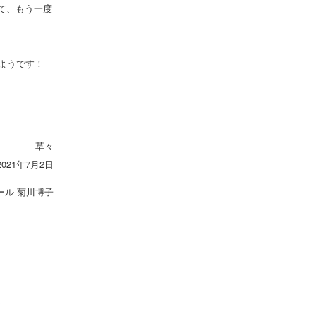
て、もう一度
ようです！
草々
2021年7月2日
ール 菊川博子