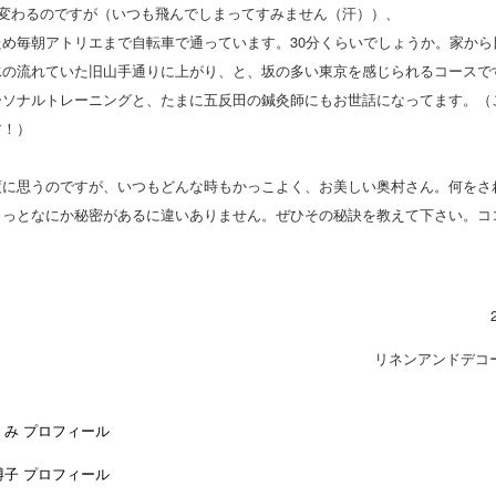
度変わるのですが（いつも飛んでしまってすみません（汗））、
ため毎朝アトリエまで自転車で通っています。30分くらいでしょうか。家から
水の流れていた旧山手通りに上がり、と、坂の多い東京を感じられるコースで
ーソナルトレーニングと、たまに五反田の鍼灸師にもお世話になってます。（
す！）
度に思うのですが、いつもどんな時もかっこよく、お美しい奥村さん。何をさ
きっとなにか秘密があるに違いありません。ぜひその秘訣を教えて下さい。コ
リネンアンドデコ
くみ プロフィール
博子 プロフィール