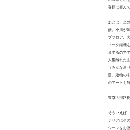
客様に喜ん
あとは、全
藪。小川が
プフロア。
ィーク織機
まするので
人里離れた
（みんな辿
題。建物の
のアートも
東京の街路
そういえば
テリアはそ
シーンをお