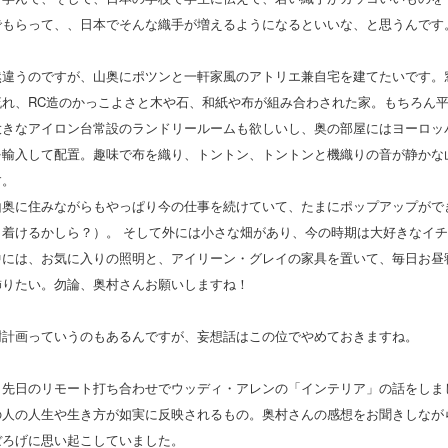
でもらって、、日本でそんな織手が増えるようになるといいな、と思うんです
然違うのですが、山奥にポツンと一軒家風のアトリエ兼自宅を建てたいです。
流れ、RC造のかっこよさと木や石、和紙や布が組み合わされた家。もちろん
大きなアイロン台常設のランドリールームも欲しいし、奥の部屋にはヨーロッ
を輸入して配置。趣味で布を織り、トントン、トントンと機織りの音が静かな
す。
山奥に住みながらもやっぱり今の仕事を続けていて、たまにポップアップがで
り着けるかしら？）。 そして外には小さな畑があり、今の時期は大好きなイ
中には、お気に入りの照明と、アイリーン・グレイの家具を置いて、毎日お昼
飾りたい。勿論、奥村さんお願いしますね！
樹計画っていうのもあるんですが、妄想話はこの位でやめておきますね。
、先日のリモート打ち合わせでウッディ・アレンの「インテリア」の話をしま
の人の人生や生き方が如実に反映されるもの。奥村さんの感想をお聞きしなが
ぼろげに思い起こしていました。