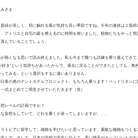
くみさま
な新緑が美しく、頬に触れる風が気持ち良い季節ですね。今年の連休は２箇所
と、アトリエと自宅の庭を整えるのに時間を使いました。植物たちもやっと世
と喜んでいることでしょう。
頭が熱くなる思いで読み終えました。私も今まで幾つも試練を乗り越えてきて
が好き”という気持ちがあったからで、過去に戻ることができたとしても、奥
やってみる」という選択をするに違いありません。
明日香の奥のテントホテルプロジェクト、もちろん乗ります！ベッドリネンに
、一式まとめてご用意させていただきます（笑）
妄想レベルの計画ですか？
んな妄想をしていて、どれを書くか迷ってしまいますが、、、
。ラトビアに留学して、織物を学びたいと思っています。素敵な織物をつくる
を学んで、そして、日本の学校で学生に伝えて、若い織手がカッコいいものを