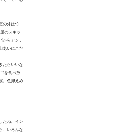
。
窓の外は竹
平屋のスキッ
パからアンテ
山あいにこだ
きたらいいな
チゴを食べ放
寝。色抑えめ
したね。イン
ら、いろんな