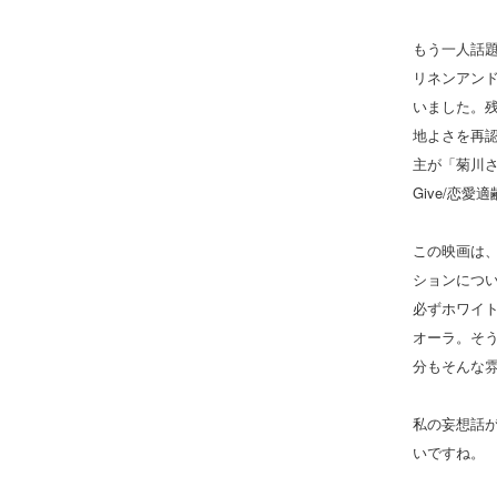
もう一人話
リネンアン
いました。
地よさを再
主が「菊川さん
Give/恋愛
この映画は
ションにつ
必ずホワイ
オーラ。そ
分もそんな
私の妄想話
いですね。