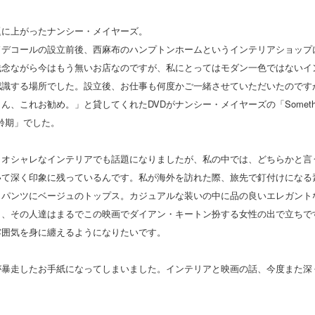
題に上がったナンシー・メイヤーズ。
ドデコールの設立前後、西麻布のハンプトンホームというインテリアショップ
残念ながら今はもう無いお店なのですが、私にとってはモダン一色ではないイ
認識する場所でした。設立後、お仕事も何度かご一緒させていただいたのです
、これお勧め。」と貸してくれたDVDがナンシー・メイヤーズの「Something’
適齢期」でした。
、オシャレなインテリアでも話題になりましたが、私の中では、どちらかと言
いて深く印象に残っているんです。私が海外を訪れた際、旅先で釘付けになる
トパンツにベージュのトップス。カジュアルな装いの中に品の良いエレガント
う、その人達はまるでこの映画でダイアン・キートン扮する女性の出で立ちで
雰囲気を身に纏えるようになりたいです。
が暴走したお手紙になってしまいました。インテリアと映画の話、今度また深