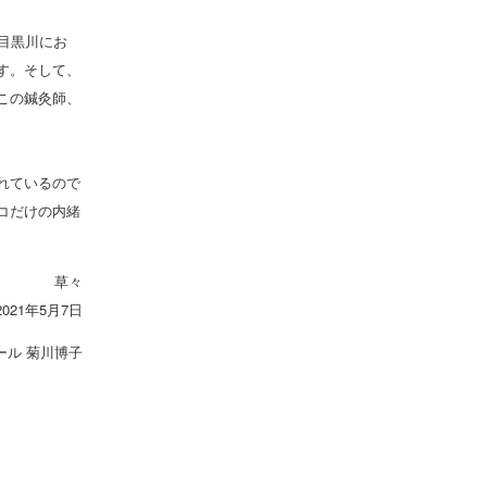
目黒川にお
す。そして、
この鍼灸師、
れているので
コだけの内緒
草々
2021年5月7日
ール 菊川博子