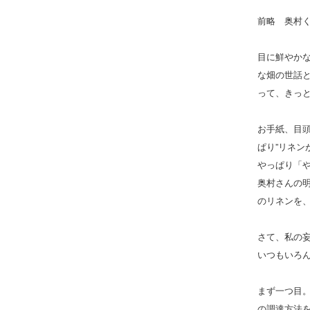
前略 奥村
目に鮮やか
な畑の世話
って、きっ
お手紙、目
ぱり”リネン
やっぱり「
奥村さんの
のリネンを
さて、私の
いつもいろ
まず一つ目
の調達方法