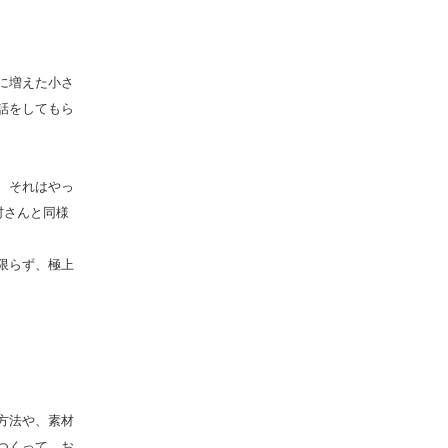
に増えた小さ
話をしてもら
、それはやっ
村さんと同様
限らず、極上
方法や、素材
つくって、お