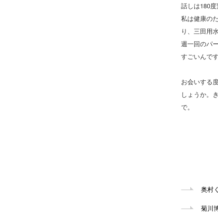
話しは180
私は健康の
り、三田用
週一回のパ
すごいんで
お会いする
しょうか。
で。
奥村
菊川