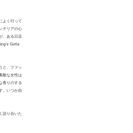
によく行って
ンテリアの心
が、ある日店
s Gotta
うと、ファッ
素敵な女性は
な香りのする
す。いつか自
く語り合いた