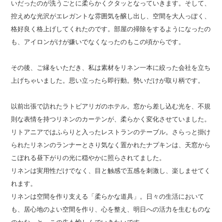
いだったのが洗うごとに柔らかくクタッとなっていきます。そして、
控えめな光沢がエレガントな雰囲気を醸し出し、空間を大人っぽく、
格好良く格上げしてくれたのです。部屋の掃除をするようになったの
も、アイロンがけが嫌いでなくなったのもこの頃からです。
その後、ご縁をいただき、私は素材をリネン一本に絞った会社を立ち
上げちゃいました。思い立ったら即行動。勢いだけが取り柄です。
以前出張で訪れたラトビアリガのホテル。窓から差し込む光を、不規
則な表情を持つリネンのカーテンが、柔らかく変化させていました。
リトアニアではふらりと入ったレストランのテーブル。さらっと掛け
られたリネンのランナーとさり気なく置かれたナプキンは、天窓から
こぼれる昼下がりの光に穏やかに照らされてました。
リネンは実用性だけでなく、目と触感で五感を刺激し、楽しませてく
れます。
リネンは空間を作り支える「柔らかな道具」。日々の生活において
も、居心地のよい空間を作り、心を整え、明日への活力を生むものな
のかな、と。この先も愉しんでいきたいです。