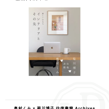
奥村くみ x 菊川博子 往復書簡 Archives