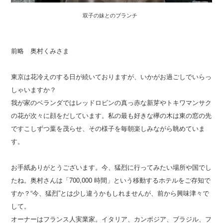
双子の妹とのブランチ
前略 奥村くみさま
東京は花冷えのする日が続いておりますが、いかがお過ごしでいらっ
しゃいますか？
我が家のベランダではレッドロビンの真っ赤な新芽やトキワマンサク
の花が次々に顔をだしています。私の最も好きな欅の木は東の窓の先
ですこしずつ葉を茂らせ、その様子を毎朝楽しみながら眺めていま
す。
お手紙ありがとうございます。今、猛烈に行ってみたい場所や国でし
たね。奥村さんは「700,000 時間」という移動するホテルをご存知で
すか？“今、猛烈”とは少し違うかもしれませんが、前から興味津々で
して。
オーナーはフランス人実業家。イタリア、カンボジア、ブラジル、フ