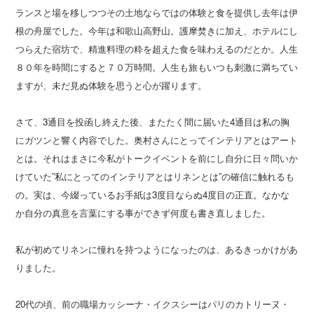
ランスと場を移しつつその土地ならではの体験と食を提供し去年は伊
根の舟屋でした。今年は和歌山高野山。護摩焚きに加え、ホテルにし
つらえた宿坊で、精進料理の粋を超えた食を味わえるのだとか。人生
８０年を時間にすると７０万時間。人生も旅もいつも刺激に満ちてい
ますが、未だ見ぬ体験を思うと心が躍ります。
さて、3通目を投函し終えた後、またたく間に届いた4通目は私の胸
にガツンと響く内容でした。奥村さんにとってインテリアとはアート
とは。それはまさに今私がトークイベントを前にし自分に日々問いか
けていた”私にとってのインテリアとはリネンとは”の確信に触れるも
の。実は、今綴っているお手紙は3度目ならぬ4度目の正直。なかな
か自分の真意を言葉にする事ができず何度も書き直しました。
私が初めてリネンに憧れを持つようになったのは、あるきっかけがあ
りました。
20代の頃、前の職場カッシーナ・イクスシーはパリのカトリーヌ・