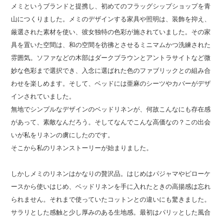
メミというブランドと提携し、初めてのフラッグシップショップを青
山につくりました。メミのデザインする家具や照明は、装飾を抑え、
厳選された素材を使い、彼女独特の色彩が施されていました。その家
具を置いた空間は、和の空間を彷彿とさせるミニマムかつ洗練された
雰囲気。ソファなどの木部はダークブラウンとアントラサイトなど微
妙な色彩まで選択でき、入念に選ばれた色のファブリックとの組み合
わせを楽しめます。そして、ベッドには亜麻のシーツやカバーがデザ
インされていました。
無地でシンプルなデザインのベッドリネンが、何故こんなにも存在感
があって、素敵なんだろう。そしてなんでこんな高価なの？この出会
いが私をリネンの虜にしたのです。
そこから私のリネンストーリーが始まりました。
しかしメミのリネンはかなりの贅沢品。はじめはパジャマやピローケ
ースから使いはじめ、ベッドリネンを手に入れたときの高揚感は忘れ
られません。それまで使っていたコットンとの違いにも驚きました。
サラリとした感触と少し厚みのある生地感。最初はパリッとした風合