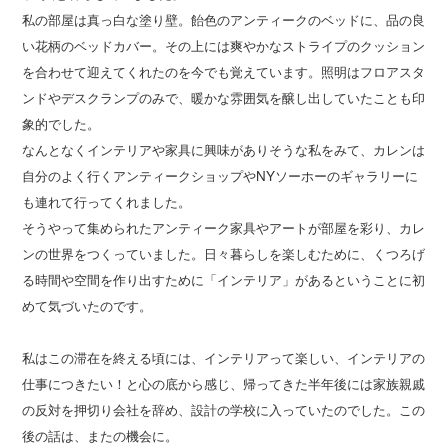
私の部屋は真っ白な塗り壁。飴色のアンティークのベッドに、品の良
い花柄のベッドカバー。その上には爽やかなストライプのクッション
を合わせて迎えてくれたのを今でも覚えています。照明はフロアスタ
ンドやデスクランプのみで、暖かな雰囲気を醸し出していたことも印
象的でした。
なんとなくインテリアや家具に興味がありそうな私をみて、カレンは
自分のよく行くアンティークショップやNYソーホーのギャラリーに
も連れて行ってくれました。
そうやって集められたアンティーク家具やアートが部屋を彩り、カレ
ンの世界をつくっていました。日々暮らしを楽しむために、くつろげ
る時間や空間を作り出すために「インテリア」があるということに初
めて気づいたのです。
私はこの滞在を終える頃には、インテリアって楽しい、インテリアの
仕事につきたい！と心の底から感じ、帰ってきた半年後には家族親戚
の反対を押切り会社を辞め、設計の学校に入っていたのでした。この
後の話は、またの機会に。