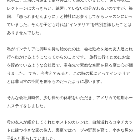
レクトーンは大っきらい。練習していない自分がわるいのですが、毎
回、「怒られませんように」と神社にお参りしてからレッスンにいっ
ていました。そんな子ども時代は"インテリア”を格別意識したことは
ありませんでした。
私がインテリアに興味を持ち始めたのは、会社勤めを始め友人達と旅
行へ出かけるようになってからのことです。 旅行に行くためにお金
を貯めているような会社員で、滞在先で素敵な空間を見る度に心が踊
りました。 でも、今考えてみると、この時の私にとってインテリア
とは非日常の空間を創るものだったように思います。
そんな会社員時代、少し長めの休暇をいただき、アメリカで短期ホー
ムステイをしました。
母の友人が紹介してくれたホストのカレンは、自然溢れるコネチカッ
トに建つ小さな家の住人。裏庭ではハーブや野菜を育て、小さな男の
子2人と暮らしていました。