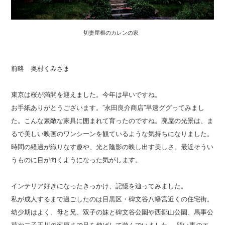
切妻屋根のカレンの家
前略 奥村くみさま
東京は桜が満開を迎えました。今年は早いですね。
お手紙ありがとうございます。”永田良介商店”早速ググってみまし
た。こんな素敵な家具に囲まれて育ったのですね。廃屋の光景は、ま
るで美しい映画のワンシーンを観ているような気持ちになりました。
時間の経過が織りなす趣や、光と陰影の映し出す美しさ。最近そうい
うものに目が向くようになった気がします。
インテリア好きになったきっかけ、記憶を辿ってみました。
私が成人するまで過ごしたのは目黒区・碑文谷八幡宮近くの住宅街。
幼少期はよく、母と兄、双子の妹と碑文谷公園や西郷山公園、馬事公
苑や二子玉川の河原まで足を伸ばして遊んでいました。 習い事のエ