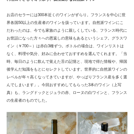
お店のセラーには300本近くのワインがずらり。フランスを中心に世
界各国50以上の生産者のワインを扱っています。自然派ワインにこ
だわったのは、今でも家族のように親しくしている、フランス時代に
お世話になった方々への恩返しの意味もあるというシェフ。グラスワ
イン（￥700～）は赤白3種ずつ。ボトルの場合は、ワインリストは
なく、料理や気分、好みに合わせておすすめを選んでくれます。「当
時、毎日のように飲んで覚えた舌の記憶と、現地で得た情報や、帰国
後学んだ知識をもとにセレクトしています。世界的に自然派ワインの
レベルが年々高くなってきていますが、やっぱりフランス産を多く選
んでしまいます」。今回おすすめしてもらった3本のワイン（上写
真）も、ラングドックとジュラの赤、ローヌの白ワインと、フランス
の生産者のものでした。