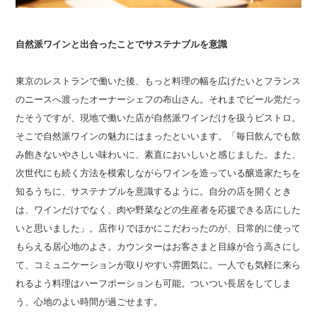
自然派ワインと出合ったことでサステナブルを意識
東京のレストランで働いた後、もっと料理の幅を広げたいとフランス
のニースへ渡ったオーナーシェフの布山さん。それまでビール党だっ
たそうですが、現地で働いた店が自然派ワインだけを扱うビストロ。
そこで自然派ワインの魅力にはまったといいます。「毎日飲んでも飲
み飽きないやさしい味わいに、素直においしいと感じました。また、
次世代にも続く方法を模索しながらワインを造っている醸造家たちを
知るうちに、サステナブルを意識するように。自分の店を開くとき
は、ワインだけでなく、肉や野菜などの生産者を応援できる店にした
いと思いました」。店作りでほかにこだわったのが、日常的に使って
もらえる居心地のよさ。カウンターはお客さまと目線が合う高さにし
て、コミュニケーションが取りやすい雰囲気に。一人でも気軽に来ら
れるよう料理はハーフポーションも可能。ついつい長居をしてしま
う、心地のよい時間が過ごせます。