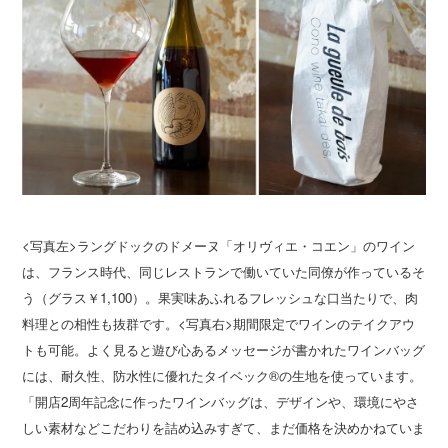
<写真左>ラングドックのドメーヌ「オリヴィエ・コエン」のワイン
は、フランス時代、同じレストランで働いていた同僚が作っているそ
う（グラス￥1,100）。果実味あふれるフレッシュな口当たりで、肉
料理との相性も抜群です。<写真右>期間限定でワインのテイクアウ
トも可能。よく見ると遊び心あるメッセージが書かれたワインバッグ
には、耐久性、防水性に優れたタイベック®の生地を使っています。
「開店2周年記念に作ったワインバッグは、デザインや、環境にやさ
しい素材などこだわりを詰め込みすぎて、まだ価格を決めかねていま