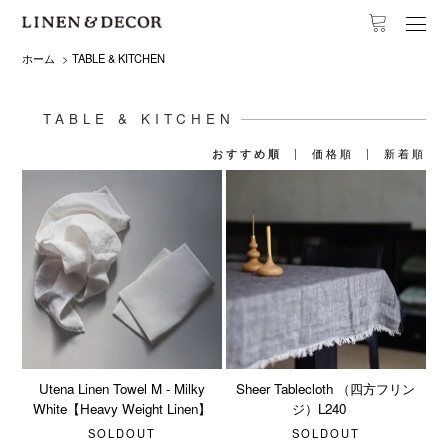
ホーム
>
TABLE & KITCHEN
TABLE & KITCHEN
おすすめ順
|
価格順
|
新着順
Utena Linen Towel M - Milky
Sheer Tablecloth （四方フリン
White【Heavy Weight Linen】
ジ）L240
SOLDOUT
SOLDOUT